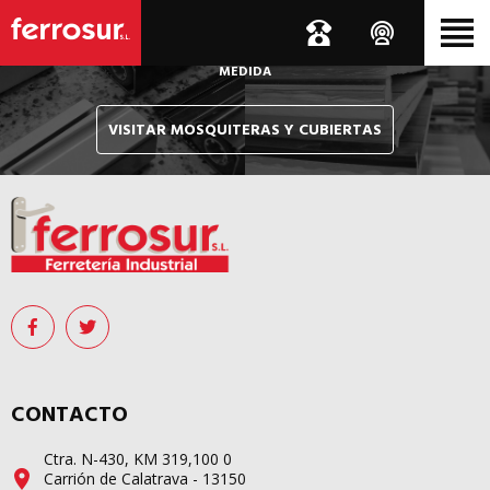
Le hacemos llegar, allí donde esté, y en tiempo récord,
sus pedidos de mosquiteras y sistemas de cubiertas confeccionados
A
MEDIDA
VISITAR MOSQUITERAS Y CUBIERTAS
CONTACTO
Ctra. N-430, KM 319,100 0
Carrión de Calatrava - 13150