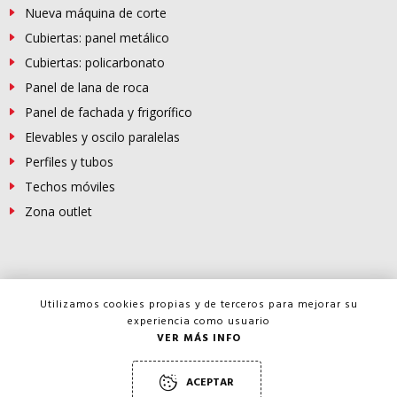
Nueva máquina de corte
Cubiertas: panel metálico
Cubiertas: policarbonato
Panel de lana de roca
Panel de fachada y frigorífico
Elevables y oscilo paralelas
Perfiles y tubos
Techos móviles
Zona outlet
© Copyright -
FERROSUR
2026
Utilizamos cookies propias y de terceros para mejorar su
experiencia como usuario
Política de privacidad
VER MÁS INFO
Ley de cookies
ACEPTAR