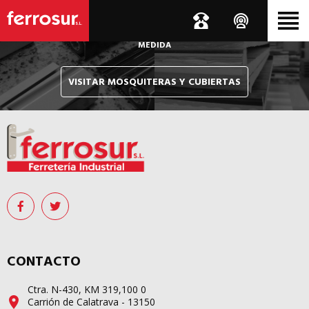
Le hacemos llegar, allí donde esté, y en tiempo récord,
sus pedidos de mosquiteras y sistemas de cubiertas confeccionados
A
MEDIDA
VISITAR MOSQUITERAS Y CUBIERTAS
CONTACTO
Ctra. N-430, KM 319,100 0
Carrión de Calatrava - 13150