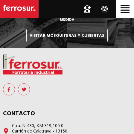
Le hacemos llegar, allí donde esté, y en tiempo récord,
sus pedidos de mosquiteras y sistemas de cubiertas confeccionados
A
MEDIDA
VISITAR MOSQUITERAS Y CUBIERTAS
CONTACTO
Ctra. N-430, KM 319,100 0
Carrión de Calatrava - 13150