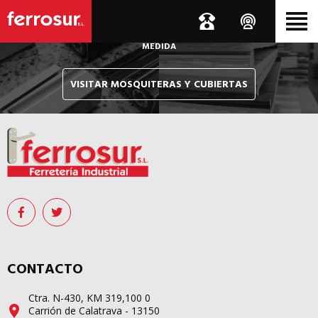
Le hacemos llegar, allí donde esté, y en tiempo récord,
sus pedidos de mosquiteras y sistemas de cubiertas confeccionados
A
MEDIDA
VISITAR MOSQUITERAS Y CUBIERTAS
CONTACTO
Ctra. N-430, KM 319,100 0
Carrión de Calatrava - 13150