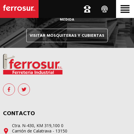
Le hacemos llegar, allí donde esté, y en tiempo récord,
sus pedidos de mosquiteras y sistemas de cubiertas confeccionados
A
MEDIDA
VISITAR MOSQUITERAS Y CUBIERTAS
CONTACTO
Ctra. N-430, KM 319,100 0
Carrión de Calatrava - 13150