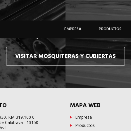
e hacemos llegar, allí donde esté, y en tiempo récor
EMPRESA
PRODUCTOS
e mosquiteras y sistemas de cubiertas confecciona
VISITAR MOSQUITERAS Y CUBIERTAS
TO
MAPA WEB
-430, KM 319,100 0
Empresa
de Calatrava - 13150
Productos
Real