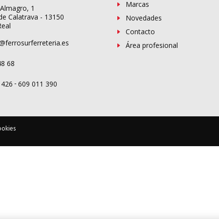
Marcas
 Almagro, 1
de Calatrava - 13150
Novedades
Real
Contacto
@ferrosurferreteria.es
Área profesional
48 68
-
 426
609 011 390
ookies