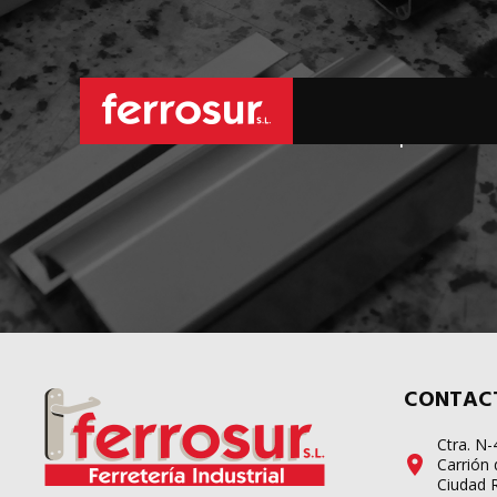
L
sus pedidos d
CONTAC
Ctra. N
Carrión 
Ciudad 