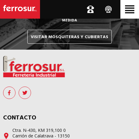
Le hacemos llegar, allí donde esté, y en tiempo récord,
sus pedidos de mosquiteras y sistemas de cubiertas confeccionados
A
MEDIDA
VISITAR MOSQUITERAS Y CUBIERTAS
CONTACTO
Ctra. N-430, KM 319,100 0
Carrión de Calatrava - 13150