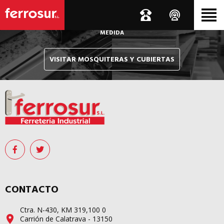
Le hacemos llegar, allí donde esté, y en tiempo récord,
sus pedidos de mosquiteras y sistemas de cubiertas confeccionados
A
MEDIDA
VISITAR MOSQUITERAS Y CUBIERTAS
CONTACTO
Ctra. N-430, KM 319,100 0
Carrión de Calatrava - 13150