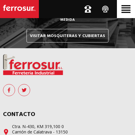
Le hacemos llegar, allí donde esté, y en tiempo récord,
sus pedidos de mosquiteras y sistemas de cubiertas confeccionados
A
MEDIDA
VISITAR MOSQUITERAS Y CUBIERTAS
CONTACTO
Ctra. N-430, KM 319,100 0
Carrión de Calatrava - 13150