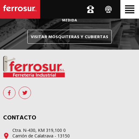
Le hacemos llegar, allí donde esté, y en tiempo récord,
sus pedidos de mosquiteras y sistemas de cubiertas confeccionados
A
MEDIDA
VISITAR MOSQUITERAS Y CUBIERTAS
CONTACTO
Ctra. N-430, KM 319,100 0
Carrión de Calatrava - 13150