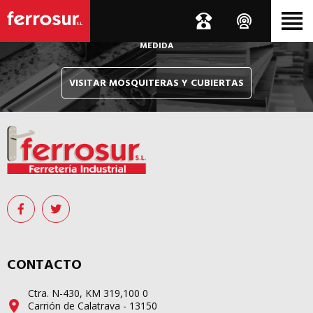
Le hacemos llegar, allí donde esté, y en tiempo récord,
sus pedidos de mosquiteras y sistemas de cubiertas confeccionados
A
MEDIDA
VISITAR MOSQUITERAS Y CUBIERTAS
CONTACTO
Ctra. N-430, KM 319,100 0
Carrión de Calatrava - 13150