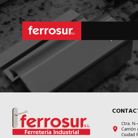
L
sus pedidos d
CONTAC
Ctra. N
Carrión 
Ciudad 