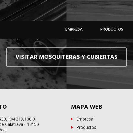
e hacemos llegar, allí donde esté, y en tiempo récor
EMPRESA
PRODUCTOS
e mosquiteras y sistemas de cubiertas confecciona
VISITAR MOSQUITERAS Y CUBIERTAS
TO
MAPA WEB
-430, KM 319,100 0
Empresa
de Calatrava - 13150
Productos
Real