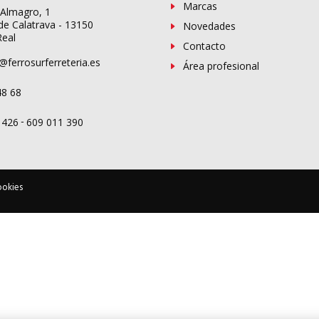
Marcas
 Almagro, 1
de Calatrava - 13150
Novedades
Real
Contacto
@ferrosurferreteria.es
Área profesional
48 68
-
 426
609 011 390
ookies