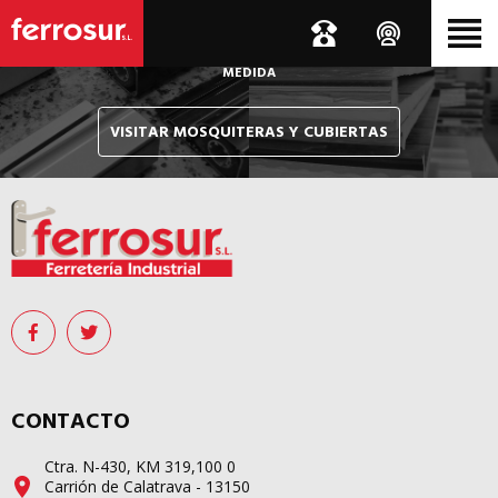
Le hacemos llegar, allí donde esté, y en tiempo récord,
sus pedidos de mosquiteras y sistemas de cubiertas confeccionados
A
MEDIDA
VISITAR MOSQUITERAS Y CUBIERTAS
CONTACTO
Ctra. N-430, KM 319,100 0
Carrión de Calatrava - 13150