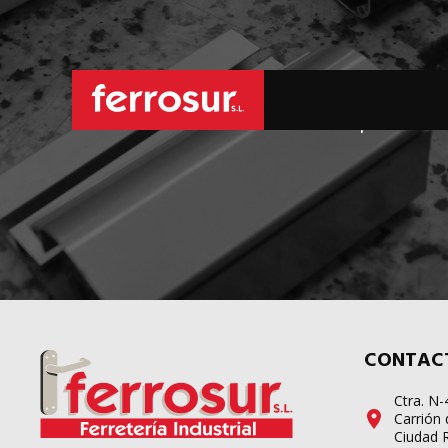
L
sus pedidos d
CONTAC
Ctra. N
Carrión 
Ciudad 