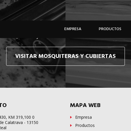
e hacemos llegar, allí donde esté, y en tiempo récor
EMPRESA
PRODUCTOS
e mosquiteras y sistemas de cubiertas confecciona
VISITAR MOSQUITERAS Y CUBIERTAS
TO
MAPA WEB
-430, KM 319,100 0
Empresa
de Calatrava - 13150
Productos
Real