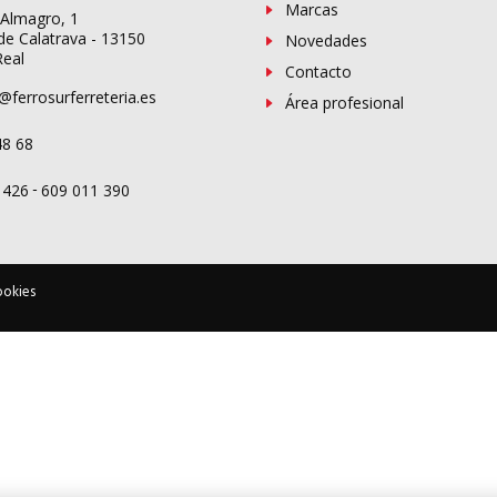
Marcas
 Almagro, 1
de Calatrava - 13150
Novedades
Real
Contacto
@ferrosurferreteria.es
Área profesional
48 68
-
 426
609 011 390
ookies