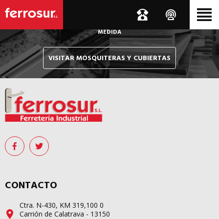
Le hacemos llegar, allí donde esté, y en tiempo récord,
sus pedidos de mosquiteras y sistemas de cubiertas confeccionados
A
MEDIDA
VISITAR MOSQUITERAS Y CUBIERTAS
CONTACTO
Ctra. N-430, KM 319,100 0
Carrión de Calatrava - 13150