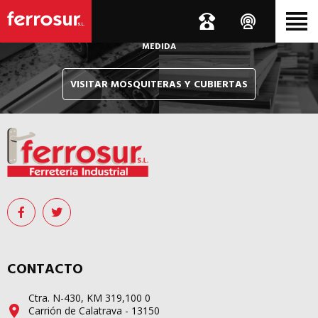
Le hacemos llegar, allí donde esté, y en tiempo récord,
sus pedidos de mosquiteras y sistemas de cubiertas confeccionados
A
MEDIDA
VISITAR MOSQUITERAS Y CUBIERTAS
CONTACTO
Ctra. N-430, KM 319,100 0
Carrión de Calatrava - 13150