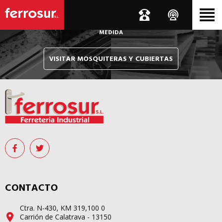
Le hacemos llegar, allí donde esté, y en tiempo récord,
sus pedidos de mosquiteras y sistemas de cubiertas confeccionados
A
MEDIDA
VISITAR MOSQUITERAS Y CUBIERTAS
CONTACTO
Ctra. N-430, KM 319,100 0
Carrión de Calatrava - 13150