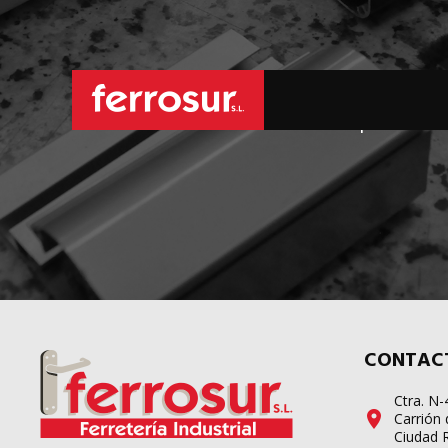
L
sus pedidos d
CONTAC
Ctra. N
Carrión 
Ciudad 