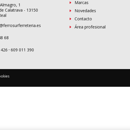
Marcas
 Almagro, 1
de Calatrava - 13150
Novedades
Real
Contacto
@ferrosurferreteria.es
Área profesional
48 68
-
 426
609 011 390
ookies