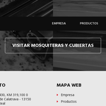
e hacemos llegar, allí donde esté, y en tiempo récor
EMPRESA
PRODUCTOS
e mosquiteras y sistemas de cubiertas confecciona
VISITAR MOSQUITERAS Y CUBIERTAS
TO
MAPA WEB
-430, KM 319,100 0
Empresa
de Calatrava - 13150
Productos
Real