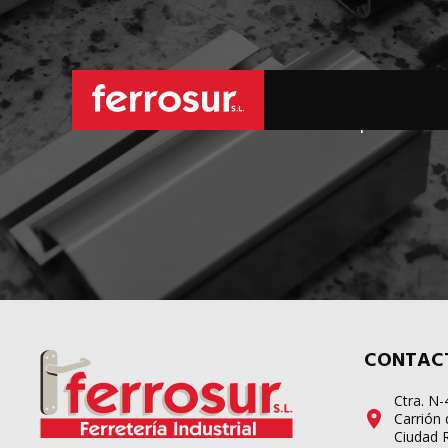
L
sus pedidos d
CONTAC
Ctra. N
Carrión 
Ciudad 