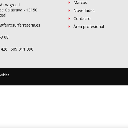
Marcas
 Almagro, 1
de Calatrava - 13150
Novedades
Real
Contacto
@ferrosurferreteria.es
Área profesional
48 68
-
 426
609 011 390
ookies