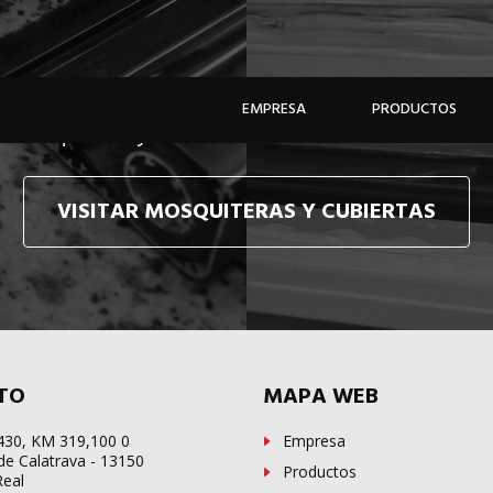
e hacemos llegar, allí donde esté, y en tiempo récor
EMPRESA
PRODUCTOS
e mosquiteras y sistemas de cubiertas confecciona
VISITAR MOSQUITERAS Y CUBIERTAS
TO
MAPA WEB
-430, KM 319,100 0
Empresa
de Calatrava - 13150
Productos
Real