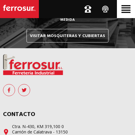
Le hacemos llegar, allí donde esté, y en tiempo récord,
sus pedidos de mosquiteras y sistemas de cubiertas confeccionados
A
MEDIDA
VISITAR MOSQUITERAS Y CUBIERTAS
CONTACTO
Ctra. N-430, KM 319,100 0
Carrión de Calatrava - 13150