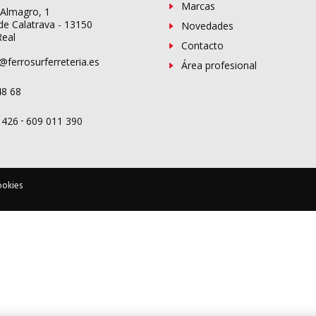
Marcas
 Almagro, 1
de Calatrava - 13150
Novedades
Real
Contacto
@ferrosurferreteria.es
Área profesional
48 68
-
 426
609 011 390
ookies