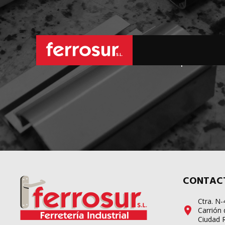
L
sus pedidos d
CONTAC
Ctra. N
Carrión 
Ciudad 