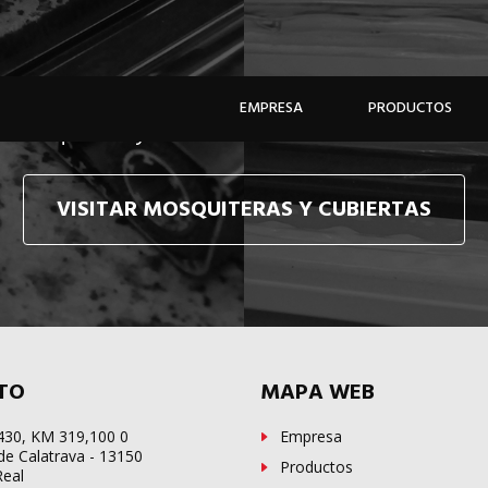
e hacemos llegar, allí donde esté, y en tiempo récor
EMPRESA
PRODUCTOS
e mosquiteras y sistemas de cubiertas confecciona
VISITAR MOSQUITERAS Y CUBIERTAS
TO
MAPA WEB
-430, KM 319,100 0
Empresa
de Calatrava - 13150
Productos
Real