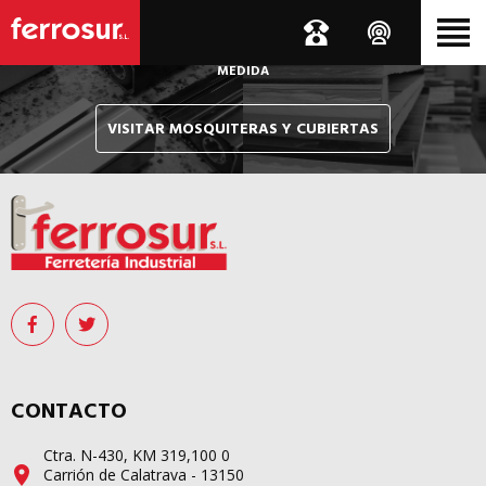
Le hacemos llegar, allí donde esté, y en tiempo récord,
sus pedidos de mosquiteras y sistemas de cubiertas confeccionados
A
MEDIDA
VISITAR MOSQUITERAS Y CUBIERTAS
CONTACTO
Ctra. N-430, KM 319,100 0
Carrión de Calatrava - 13150