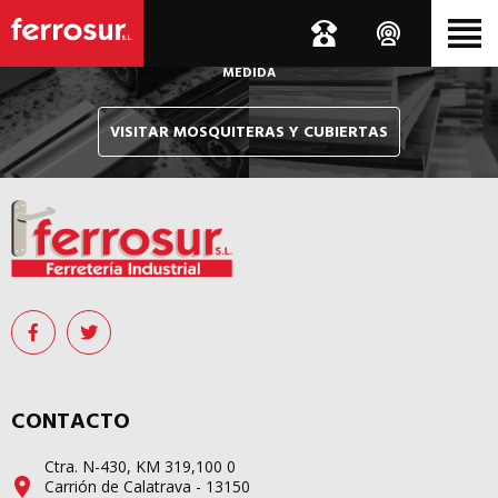
Le hacemos llegar, allí donde esté, y en tiempo récord,
sus pedidos de mosquiteras y sistemas de cubiertas confeccionados
A
MEDIDA
VISITAR MOSQUITERAS Y CUBIERTAS
CONTACTO
Ctra. N-430, KM 319,100 0
Carrión de Calatrava - 13150