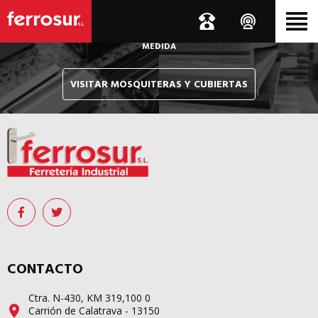
Le hacemos llegar, allí donde esté, y en tiempo récord,
sus pedidos de mosquiteras y sistemas de cubiertas confeccionados
A
MEDIDA
VISITAR MOSQUITERAS Y CUBIERTAS
CONTACTO
Ctra. N-430, KM 319,100 0
Carrión de Calatrava - 13150