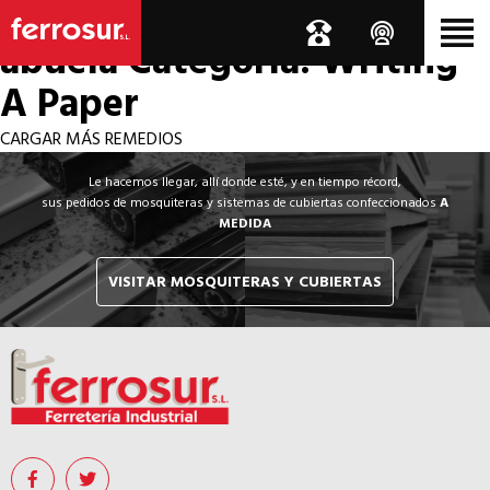
Los por si acaso de la
abuela
Categoría: Writing
A Paper
CARGAR MÁS REMEDIOS
Le hacemos llegar, allí donde esté, y en tiempo récord,
sus pedidos de mosquiteras y sistemas de cubiertas confeccionados
A
MEDIDA
VISITAR MOSQUITERAS Y CUBIERTAS