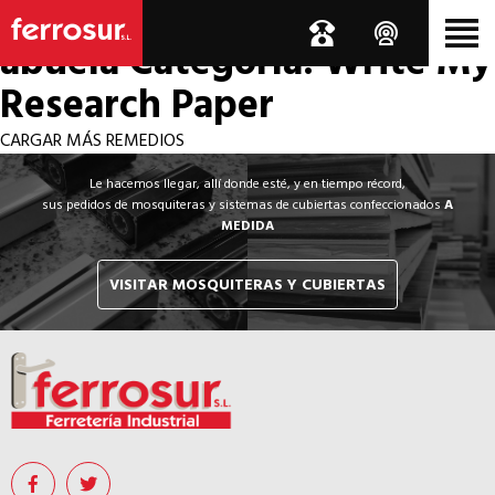
Los por si acaso de la
abuela
Categoría: Write My
Research Paper
CARGAR MÁS REMEDIOS
Le hacemos llegar, allí donde esté, y en tiempo récord,
sus pedidos de mosquiteras y sistemas de cubiertas confeccionados
A
MEDIDA
VISITAR MOSQUITERAS Y CUBIERTAS