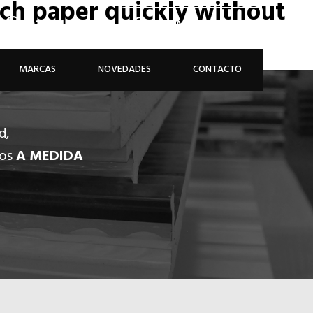
rch paper quickly without
926 81 48 68
ÁREA PROFESIONAL
MARCAS
NOVEDADES
CONTACTO
d,
dos
A MEDIDA