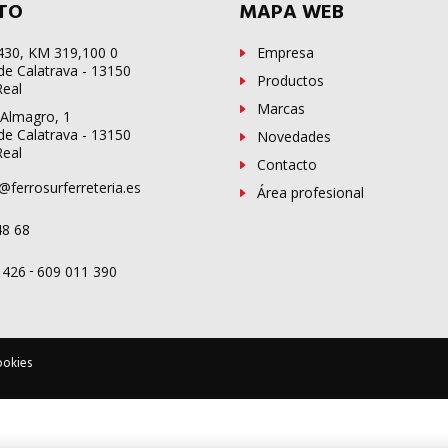
TO
MAPA WEB
-430, KM 319,100 0
Empresa
de Calatrava - 13150
Productos
Real
Marcas
 Almagro, 1
de Calatrava - 13150
Novedades
Real
Contacto
@ferrosurferreteria.es
Área profesional
48 68
-
 426
609 011 390
ookies