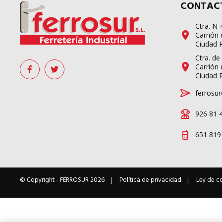
CONTAC
Ctra. N
Carrión 
Ciudad 
Ctra. de
Carrión 
Ciudad 
ferrosur
926 81 
651 819
© Copyright -
FERROSUR
2026
Política de privacidad
Ley de c