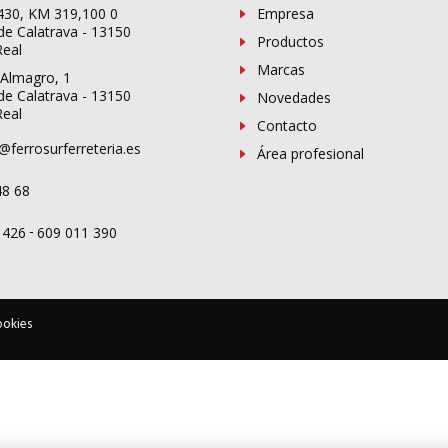
-430, KM 319,100 0
Empresa
de Calatrava - 13150
Productos
Real
Marcas
 Almagro, 1
de Calatrava - 13150
Novedades
Real
Contacto
@ferrosurferreteria.es
Área profesional
48 68
-
 426
609 011 390
ookies