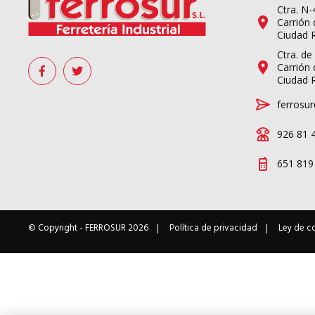
Ctra. N
Carrión 
Ciudad 
Ctra. de
Carrión 
Ciudad 
ferrosur
926 81 
651 819
© Copyright -
FERROSUR
2026
Política de privacidad
Ley de c