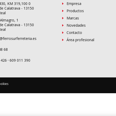
-430, KM 319,100 0
Empresa
de Calatrava - 13150
Productos
Real
Marcas
 Almagro, 1
de Calatrava - 13150
Novedades
Real
Contacto
@ferrosurferreteria.es
Área profesional
48 68
-
 426
609 011 390
ookies