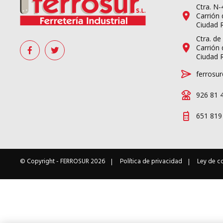
Ctra. N
Carrión 
Ciudad 
Ctra. de
Carrión 
Ciudad 
ferrosur
926 81 
651 819
© Copyright -
FERROSUR
2026
Política de privacidad
Ley de c