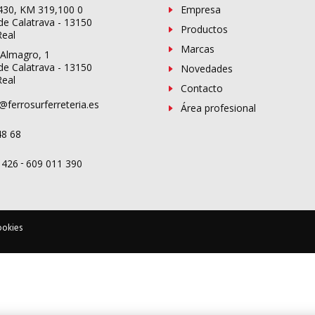
-430, KM 319,100 0
Empresa
de Calatrava - 13150
Productos
Real
Marcas
 Almagro, 1
de Calatrava - 13150
Novedades
Real
Contacto
@ferrosurferreteria.es
Área profesional
48 68
-
 426
609 011 390
ookies