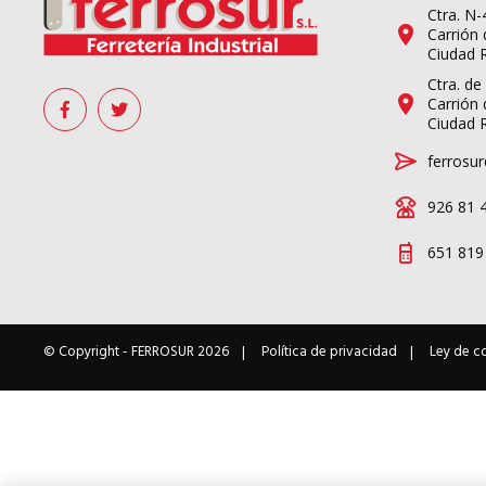
Ctra. N
Carrión 
Ciudad 
Ctra. de
Carrión 
Ciudad 
ferrosur
926 81 
651 819
© Copyright -
FERROSUR
2026
Política de privacidad
Ley de c