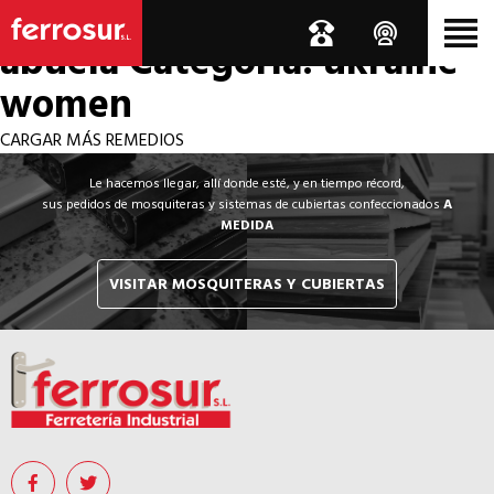
Los por si acaso de la
abuela
Categoría: ukraine
women
CARGAR MÁS REMEDIOS
Le hacemos llegar, allí donde esté, y en tiempo récord,
sus pedidos de mosquiteras y sistemas de cubiertas confeccionados
A
MEDIDA
VISITAR MOSQUITERAS Y CUBIERTAS