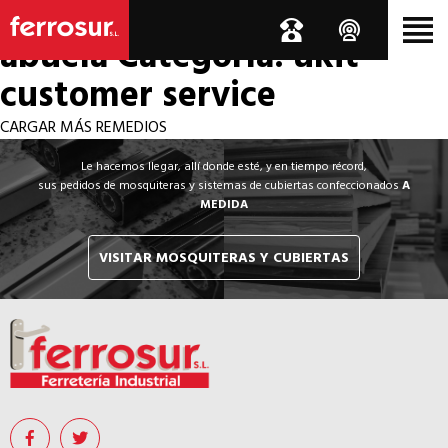
Los por si acaso de la
abuela
Categoría: ukit
customer service
CARGAR MÁS REMEDIOS
Le hacemos llegar, allí donde esté, y en tiempo récord,
sus pedidos de mosquiteras y sistemas de cubiertas confeccionados
A
MEDIDA
VISITAR MOSQUITERAS Y CUBIERTAS