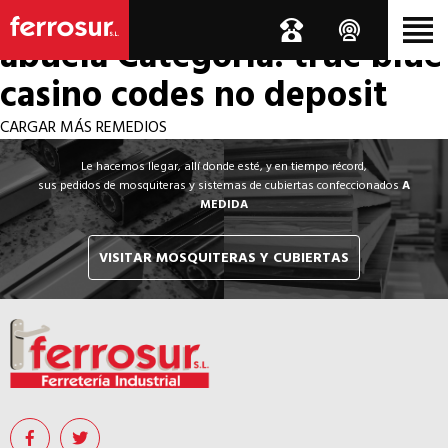
Los por si acaso de la
abuela
Categoría: true blue
casino codes no deposit
CARGAR MÁS REMEDIOS
Le hacemos llegar, allí donde esté, y en tiempo récord,
sus pedidos de mosquiteras y sistemas de cubiertas confeccionados
A
MEDIDA
VISITAR MOSQUITERAS Y CUBIERTAS