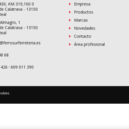
-430, KM 319,100 0
Empresa
de Calatrava - 13150
Productos
Real
Marcas
 Almagro, 1
de Calatrava - 13150
Novedades
Real
Contacto
@ferrosurferreteria.es
Área profesional
48 68
-
 426
609 011 390
ookies