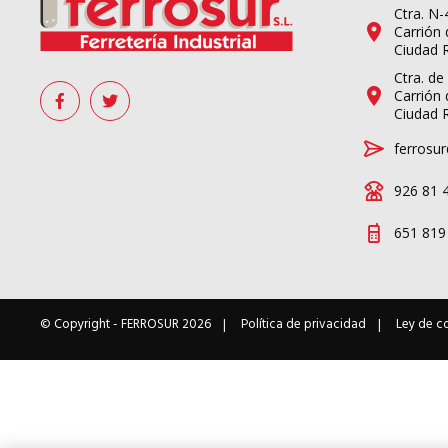
Ctra. N
Carrión 
Ciudad 
Ctra. de
Carrión 
Ciudad 
ferrosur
926 81 
651 819
© Copyright -
FERROSUR
2026
Política de privacidad
Ley de c