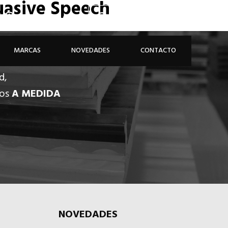
uasive Speech
926 81 48 68
ÁREA PROFESIONAL
MARCAS
NOVEDADES
CONTACTO
d,
dos
A MEDIDA
NOVEDADES