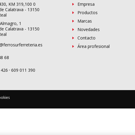
-430, KM 319,100 0
Empresa
de Calatrava - 13150
Productos
Real
Marcas
 Almagro, 1
de Calatrava - 13150
Novedades
Real
Contacto
@ferrosurferreteria.es
Área profesional
48 68
-
 426
609 011 390
ookies