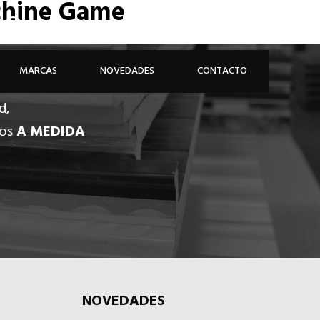
achine Game
926 81 48 68
ÁREA PROFESIONAL
MARCAS
NOVEDADES
CONTACTO
d,
dos
A MEDIDA
NOVEDADES