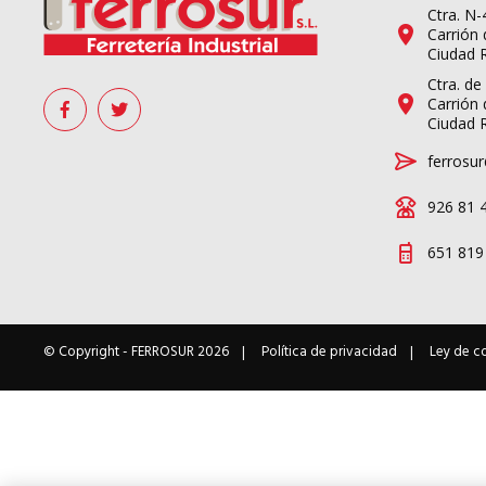
Ctra. N
Carrión 
Ciudad 
Ctra. de
Carrión 
Ciudad 
ferrosur
926 81 
651 819
© Copyright -
FERROSUR
2026
Política de privacidad
Ley de c