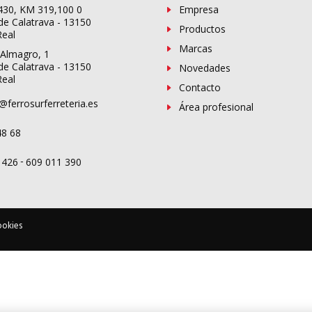
-430, KM 319,100 0
Empresa
de Calatrava - 13150
Productos
Real
Marcas
 Almagro, 1
de Calatrava - 13150
Novedades
Real
Contacto
@ferrosurferreteria.es
Área profesional
48 68
-
 426
609 011 390
ookies