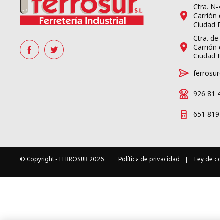
Ctra. N
Carrión 
Ciudad 
Ctra. de
Carrión 
Ciudad 
ferrosur
926 81 
651 819
© Copyright -
FERROSUR
2026
Política de privacidad
Ley de c