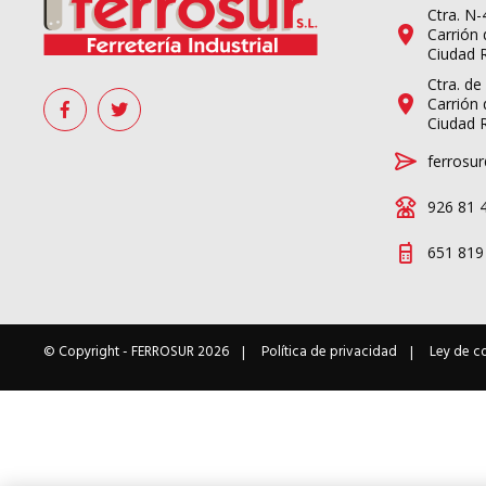
Ctra. N
Carrión 
Ciudad 
Ctra. de
Carrión 
Ciudad 
ferrosur
926 81 
651 819
© Copyright -
FERROSUR
2026
Política de privacidad
Ley de c