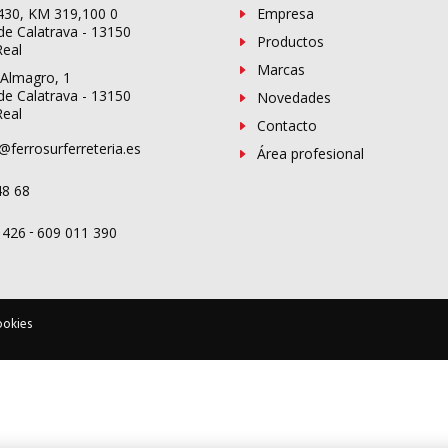
-430, KM 319,100 0
Empresa
de Calatrava - 13150
Productos
Real
Marcas
 Almagro, 1
de Calatrava - 13150
Novedades
Real
Contacto
@ferrosurferreteria.es
Área profesional
48 68
-
 426
609 011 390
ookies