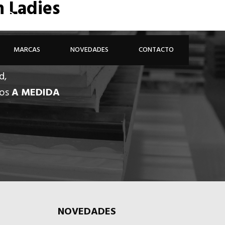
n Ladies
926 81 48 68
ÁREA PROFESIONAL
MARCAS
NOVEDADES
CONTACTO
d,
dos
A MEDIDA
NOVEDADES