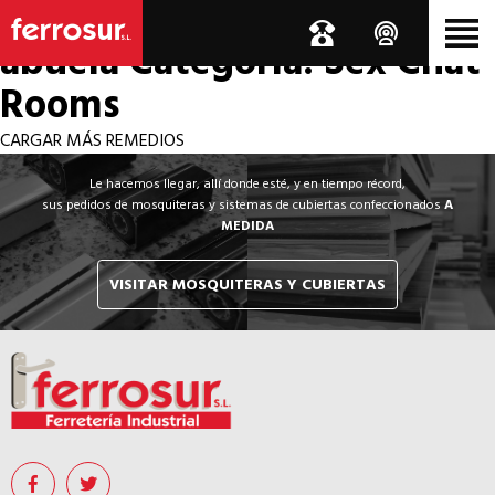
Los por si acaso de la
abuela
Categoría: Sex Chat
Rooms
CARGAR MÁS REMEDIOS
Le hacemos llegar, allí donde esté, y en tiempo récord,
sus pedidos de mosquiteras y sistemas de cubiertas confeccionados
A
MEDIDA
VISITAR MOSQUITERAS Y CUBIERTAS