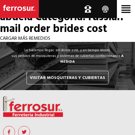
Los por si acaso de la
abuela
Categoría: russian
mail order brides cost
CARGAR MÁS REMEDIOS
Le hacemos llegar, allí donde esté, y en tiempo récord,
sus pedidos de mosquiteras y sistemas de cubiertas confeccionados
A
MEDIDA
VISITAR MOSQUITERAS Y CUBIERTAS