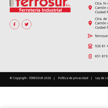
Ctra. N
Carrión 
Ciudad 
Ctra. de
Carrión 
Ciudad 
ferrosur
926 81 
651 819
© Copyright -
FERROSUR
2026
Política de privacidad
Ley de c