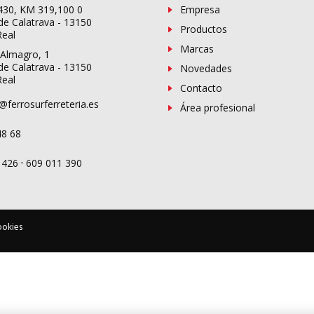
-430, KM 319,100 0
Empresa
de Calatrava - 13150
Productos
Real
Marcas
 Almagro, 1
de Calatrava - 13150
Novedades
Real
Contacto
@ferrosurferreteria.es
Área profesional
48 68
-
 426
609 011 390
ookies