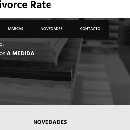
ivorce Rate
926 81 48 68
ÁREA PROFESIONAL
MARCAS
NOVEDADES
CONTACTO
d,
dos
A MEDIDA
NOVEDADES