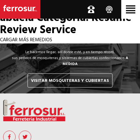
Los por si acaso de la
abuela
Categoría: Resume
Review Service
CARGAR MÁS REMEDIOS
Le hacemos llegar, allí donde esté, y en tiempo récord,
sus pedidos de mosquiteras y sistemas de cubiertas confeccionados
A
MEDIDA
VISITAR MOSQUITERAS Y CUBIERTAS