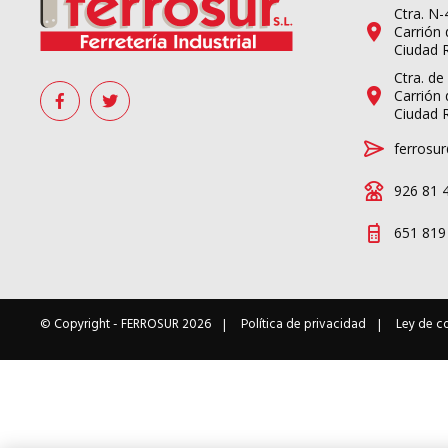
Ctra. N
Carrión 
Ciudad 
Ctra. de
Carrión 
Ciudad 
ferrosur
926 81 
651 819
© Copyright -
FERROSUR
2026
Política de privacidad
Ley de c