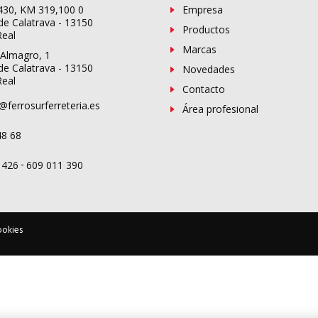
-430, KM 319,100 0
Empresa
de Calatrava - 13150
Productos
Real
Marcas
 Almagro, 1
de Calatrava - 13150
Novedades
Real
Contacto
@ferrosurferreteria.es
Área profesional
48 68
-
 426
609 011 390
ookies