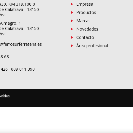
-430, KM 319,100 0
Empresa
de Calatrava - 13150
Productos
Real
Marcas
 Almagro, 1
de Calatrava - 13150
Novedades
Real
Contacto
@ferrosurferreteria.es
Área profesional
48 68
-
 426
609 011 390
ookies