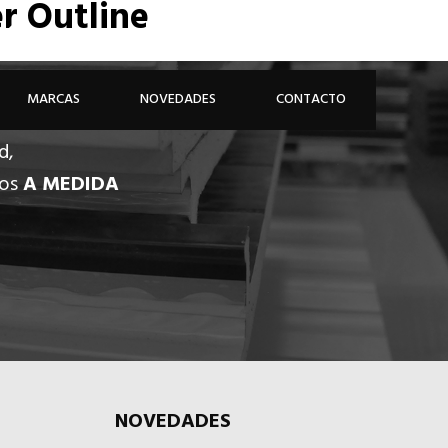
r Outline
926 81 48 68
ÁREA PROFESIONAL
MARCAS
NOVEDADES
CONTACTO
d,
dos
A MEDIDA
NOVEDADES