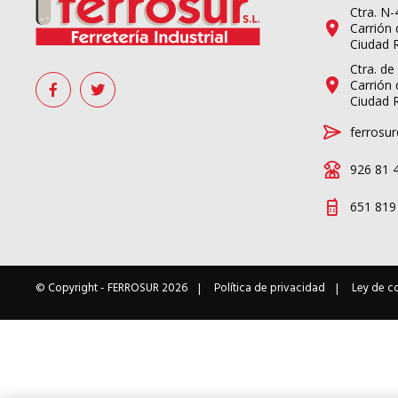
Ctra. N
Carrión 
Ciudad 
Ctra. de
Carrión 
Ciudad 
ferrosur
926 81 
651 819
© Copyright -
FERROSUR
2026
Política de privacidad
Ley de c