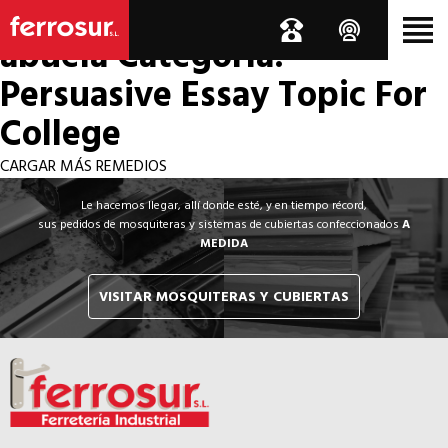
Los por si acaso de la
abuela
Categoría:
Persuasive Essay Topic For
College
CARGAR MÁS REMEDIOS
Le hacemos llegar, allí donde esté, y en tiempo récord,
sus pedidos de mosquiteras y sistemas de cubiertas confeccionados
A
MEDIDA
VISITAR MOSQUITERAS Y CUBIERTAS