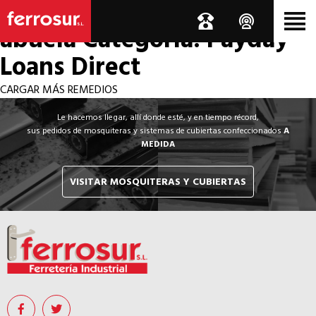
Los por si acaso de la
abuela
Categoría: Payday
Loans Direct
CARGAR MÁS REMEDIOS
Le hacemos llegar, allí donde esté, y en tiempo récord,
sus pedidos de mosquiteras y sistemas de cubiertas confeccionados
A
MEDIDA
VISITAR MOSQUITERAS Y CUBIERTAS