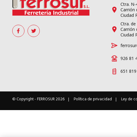
Ctra. N
Carrión 
Ciudad 
Ctra. de
Carrión 
Ciudad 
ferrosur
926 81 
651 819
© Copyright -
FERROSUR
2026
Política de privacidad
Ley de c