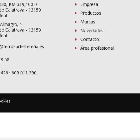
-430, KM 319,100 0
Empresa
de Calatrava - 13150
Productos
Real
Marcas
 Almagro, 1
de Calatrava - 13150
Novedades
Real
Contacto
@ferrosurferreteria.es
Área profesional
48 68
-
 426
609 011 390
ookies