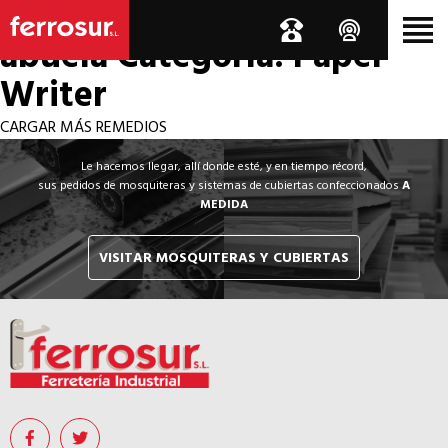
Los por si acaso de la
abuela
Categoría: Paper
Writer
CARGAR MÁS REMEDIOS
Le hacemos llegar, allí donde esté, y en tiempo récord,
sus pedidos de mosquiteras y sistemas de cubiertas confeccionados
A
MEDIDA
VISITAR MOSQUITERAS Y CUBIERTAS