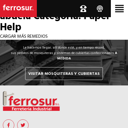
Los por si acaso de la
abuela
Categoría: Paper
Help
CARGAR MÁS REMEDIOS
Le hacemos llegar, allí donde esté, y en tiempo récord,
sus pedidos de mosquiteras y sistemas de cubiertas confeccionados
A
MEDIDA
VISITAR MOSQUITERAS Y CUBIERTAS