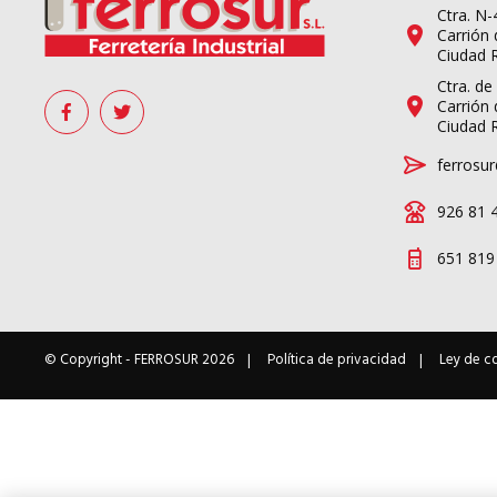
Ctra. N
Carrión 
Ciudad 
Ctra. de
Carrión 
Ciudad 
ferrosur
926 81 
651 819
© Copyright -
FERROSUR
2026
Política de privacidad
Ley de c