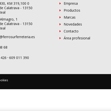
-430, KM 319,100 0
Empresa
de Calatrava - 13150
Productos
Real
Marcas
 Almagro, 1
de Calatrava - 13150
Novedades
Real
Contacto
@ferrosurferreteria.es
Área profesional
48 68
-
 426
609 011 390
ookies