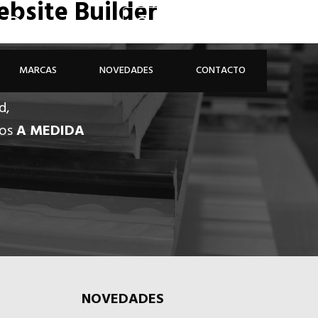
bsite Builder
926 81 48 68
ÁREA PROFESIONAL
MARCAS
NOVEDADES
CONTACTO
d,
dos
A MEDIDA
NOVEDADES